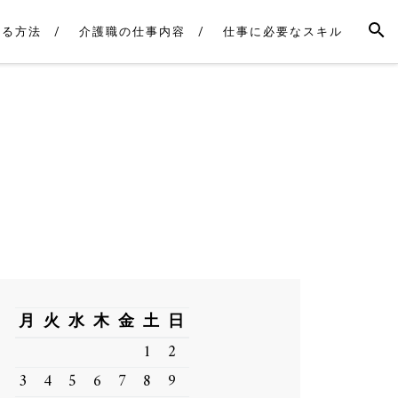
SEAR
直る方法
介護職の仕事内容
仕事に必要なスキル
月
火
水
木
金
土
日
1
2
3
4
5
6
7
8
9